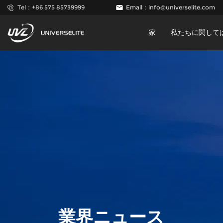
Tel：+86 575 85739999
Email：
info@universelite.com
家
私たちに関して
業界ニュース