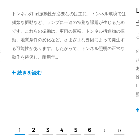
ラ
トンネル灯 耐振動性が必要なのは主に、トンネル環境では
頻繁な振動など、ランプに一連の特別な課題が生じるため
です。これらの振動は、車両の運転、トンネル構造物の振
動、地質条件の変化など、さまざまな要因によって発生す
る可能性があります。したがって、トンネル照明の正常な
た
動作を確保し、耐用年...
装
続きを読む
、
も
照
1
2
3
4
5
6
›
››