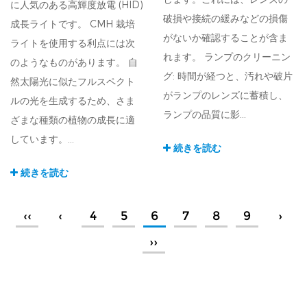
に人気のある高輝度放電 (H​​ID)
破損や接続の緩みなどの損傷
成長ライトです。 CMH 栽培
がないか確認することが含ま
ライトを使用する利点には次
れます。 ランプのクリーニン
のようなものがあります。 自
グ: 時間が経つと、汚れや破片
然太陽光に似たフルスペクト
がランプのレンズに蓄積し、
ルの光を生成するため、さま
ランプの品質に影...
ざまな種類の植物の成長に適
しています。...
続きを読む
続きを読む
‹‹
‹
4
5
6
7
8
9
›
››