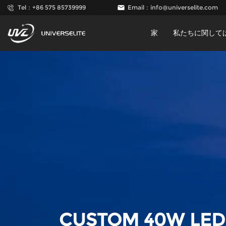
Tel：+86 575 85739999
Email：
info@universelite.com
家
私たちに関して
CUSTOM 40W L