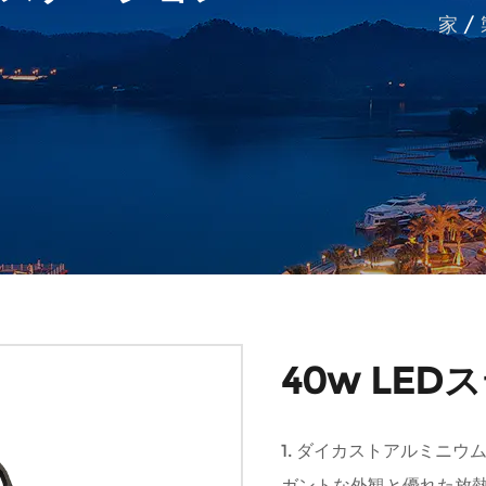
家
/
40w LE
1. ダイカストアルミニ
ガントな外観と優れた放