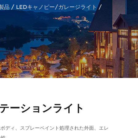
製品
/
LEDキャノピー/ガレージライト
/
Dステーションライト
ウムボディ、スプレーペイント処理された外面、エレ
熱性。