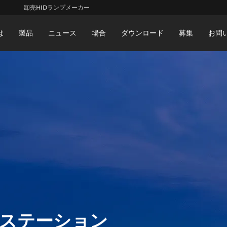
卸売HIDランプメーカー
は
製品
ニュース
場合
ダウンロード
募集
お問
EDステーション