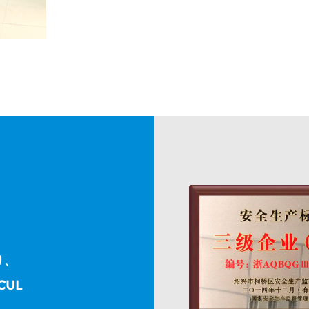
り、
CUL