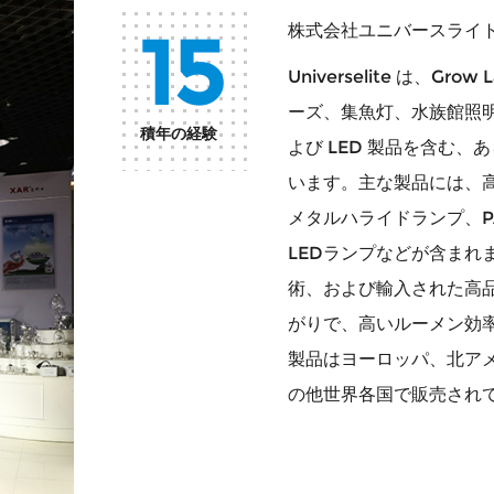
15
株式会社ユニバースライ
Universelite は、
ーズ、集魚灯、水族館照明
積年の経験
よび LED 製品を含む、あ
います。主な製品には、
メタルハライドランプ、P
LEDランプなどが含まれ
術、および輸入された高
がりで、高いルーメン効
製品はヨーロッパ、北ア
の他世界各国で販売され