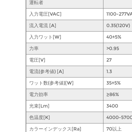
運転者
入力電圧[VAC]
1100-277V
流入電流 [A]
0.35(120V)
入力ワット[W]
40±5%
力率
>0.95
電圧[V]
27
電流(参考値) [A]
1.3
ワット数(参考値)[W]
35±5%
電力効率
≥86%
光束[Lm]
3400
色温度[K]
4000-570
カラーインデックス[Ra]
70以上