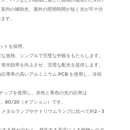
。室内の補助光、屋外の照明時間が短く光が不十分
います。
ナットを採用。
完璧な放熱、シンプルで完璧な外観をもたらします。
し、発光効率を向上させ、完璧な配光を提供します。
熱伝導率の高いアルミニウム PCB を使用し、冷却
EEチップを使用し、赤色と青色の光の比率は
85/15、80/20（オプション）です。
く、メタルランプやナトリウムランプに比べて約2～3
、発生する熱が少なく、発生する高温による植物へのダ