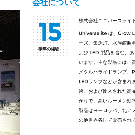
会社について
15
株式会社ユニバースライ
Universelite は、
ーズ、集魚灯、水族館照明
積年の経験
よび LED 製品を含む、あ
います。主な製品には、
メタルハライドランプ、P
LEDランプなどが含まれ
術、および輸入された高
がりで、高いルーメン効
製品はヨーロッパ、北ア
の他世界各国で販売され