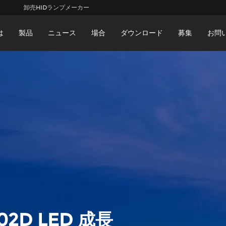
卸売HIDランプメーカー
は
製品
ニュース
場合
ダウンロード
募集
お問
02D LED 成長