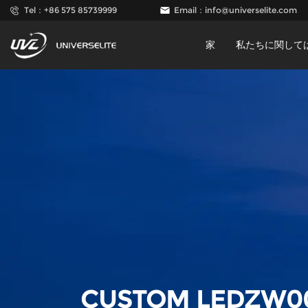
Tel：+86 575 85739999
Email：
info@universelite.com
家
私たちに関して
CUSTOM LEDZW0