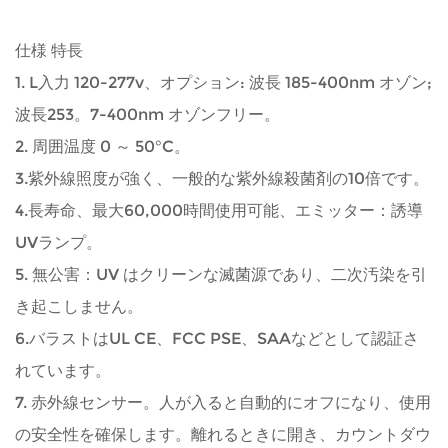
仕様 特長
1. L入力 120-277v、オプション: 波長 185-400nm オゾン;
波長253。7-400nm オゾンフリー。
2. 周囲温度 0 ～ 50°C。
3.紫外線照度が強く、一般的な紫外線殺菌剤の10倍です。
4.長寿命、最大60,000時間使用可能、エミッター：誘導
UVランプ。
5. 無公害：UV はクリーンな滅菌源であり、二次汚染を引
き起こしません。
6.バラストはUL CE、FCC PSE、SAAなどとして認証さ
れています。
7. 赤外線センサー。人が入ると自動的にオフになり、使用
の安全性を確保します。離れるときに開き、カウントダウ